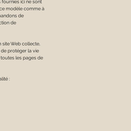
fournies ici ne sont
 à ce modèle comme à
mmandons de
ction de
n site Web collecte,
 de protéger la vie
ur toutes les pages de
ité :