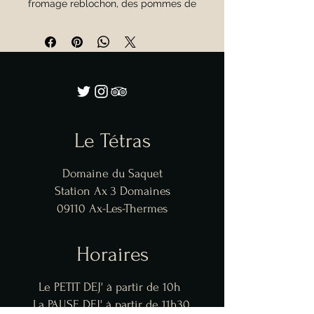
fromage reblochon, des pommes de 
terre, des lardons et des oignons, 
cuite au four jusqu'à être dorée et 
bouillonnante.
Le Tétras
Domaine du Saquet
Station Ax 3 Domaines
09110 Ax-Les-Thermes
Horaires
Le PETIT DEJ' à partir de 10h
La PAUSE DEJ' à partir de 11h30